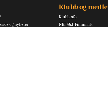
Klubb og medl
F
Klubbinfo
side og nyheter
NBF Øst-Finnmark
Logg inn brukerprofil
versikt
Logg inn admin
festival
Levert av
Digimaker AS