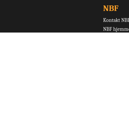
NBF
Kontakt NB
NBF hjemme
Terminliste
Turneringso
Ruter
Norsk Bridge
Skjemaer