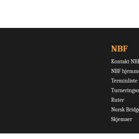
NBF
Kontakt NB
NBF hjemme
Terminliste
Turneringso
Ruter
Norsk Bridge
Skjemaer