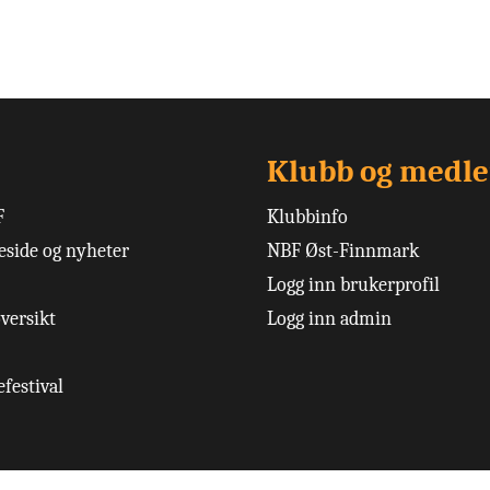
Klubb og medl
F
Klubbinfo
side og nyheter
NBF Øst-Finnmark
Logg inn brukerprofil
versikt
Logg inn admin
festival