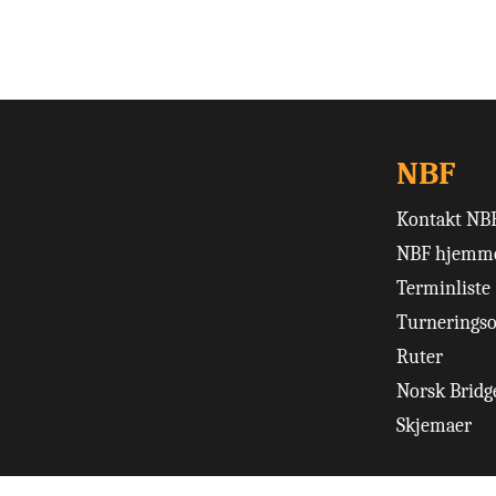
NBF
Kontakt NB
NBF hjemme
Terminliste
Turneringso
Ruter
Norsk Bridge
Skjemaer