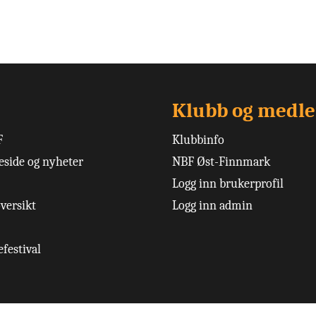
Klubb og medl
F
Klubbinfo
side og nyheter
NBF Øst-Finnmark
Logg inn brukerprofil
versikt
Logg inn admin
festival