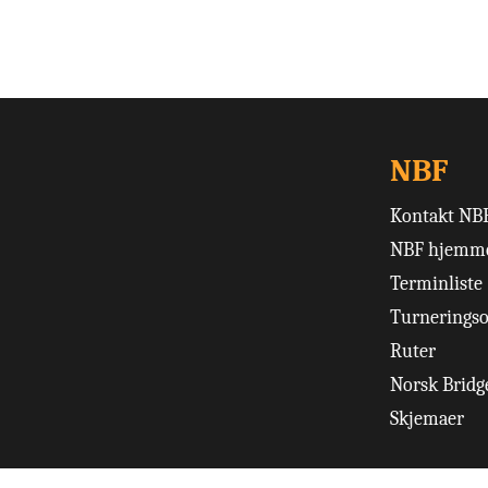
NBF
Kontakt NB
NBF hjemme
Terminliste
Turneringso
Ruter
Norsk Bridge
Skjemaer