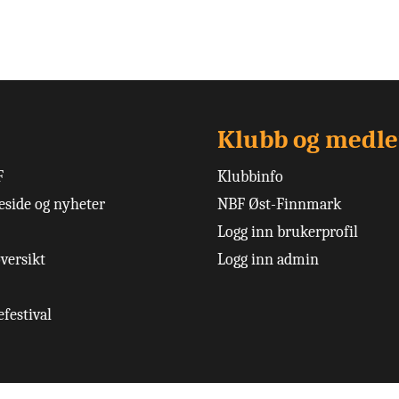
Klubb og medl
F
Klubbinfo
side og nyheter
NBF Øst-Finnmark
Logg inn brukerprofil
versikt
Logg inn admin
festival