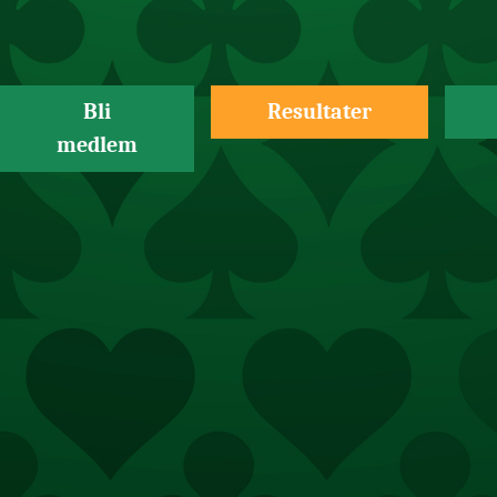
Bli
Resultater
medlem