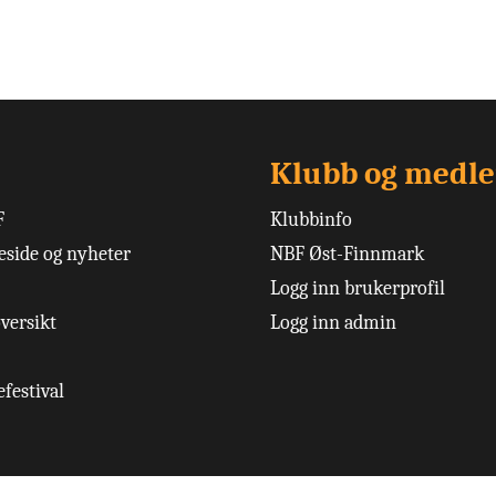
Klubb og medl
F
Klubbinfo
side og nyheter
NBF Øst-Finnmark
Logg inn brukerprofil
versikt
Logg inn admin
festival