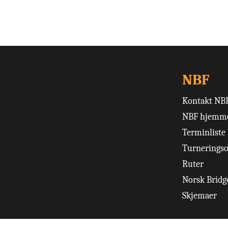
NBF
Kontakt NB
NBF hjemme
Terminliste
Turneringso
Ruter
Norsk Bridge
Skjemaer