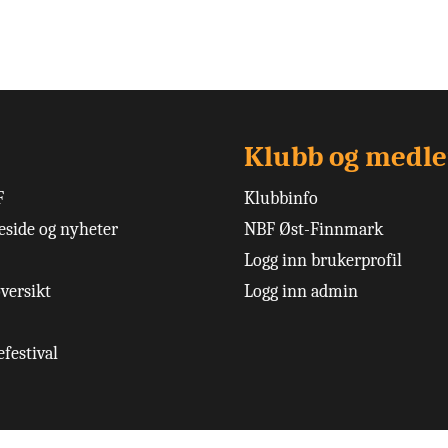
Klubb og medl
F
Klubbinfo
side og nyheter
NBF Øst-Finnmark
Logg inn brukerprofil
versikt
Logg inn admin
festival