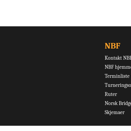
NBF
Kontakt NB
NBF hjemme
Terminliste
Turneringso
Ruter
Norsk Bridge
Skjemaer