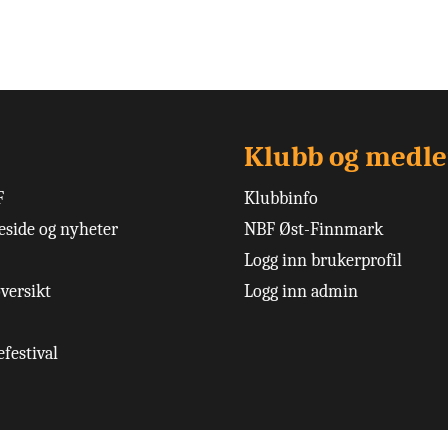
Klubb og medl
F
Klubbinfo
side og nyheter
NBF Øst-Finnmark
Logg inn brukerprofil
versikt
Logg inn admin
festival