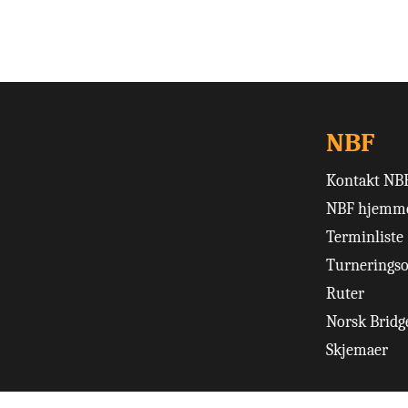
NBF
Kontakt NB
NBF hjemme
Terminliste
Turneringso
Ruter
Norsk Bridge
Skjemaer