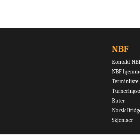
NBF
Kontakt NB
NBF hjemme
Terminliste
Turneringso
Ruter
Norsk Bridge
Skjemaer