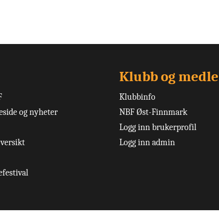
Klubb og medl
F
Klubbinfo
side og nyheter
NBF Øst-Finnmark
Logg inn brukerprofil
versikt
Logg inn admin
festival