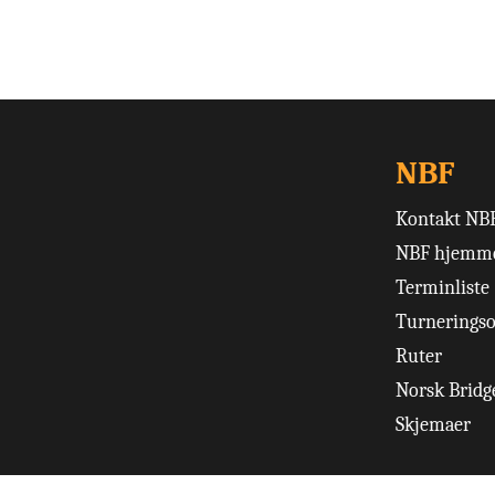
NBF
Kontakt NB
NBF hjemme
Terminliste
Turneringso
Ruter
Norsk Bridge
Skjemaer