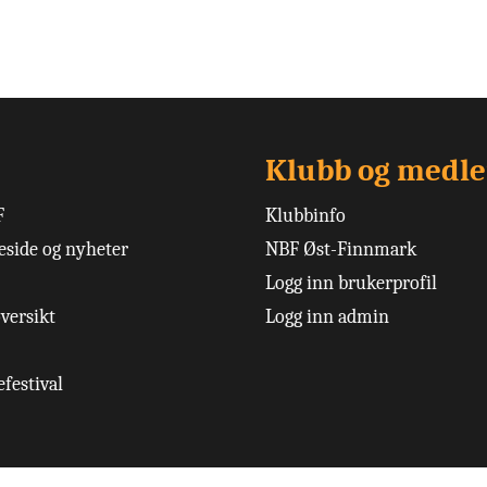
Klubb og medl
F
Klubbinfo
side og nyheter
NBF Øst-Finnmark
Logg inn brukerprofil
versikt
Logg inn admin
festival